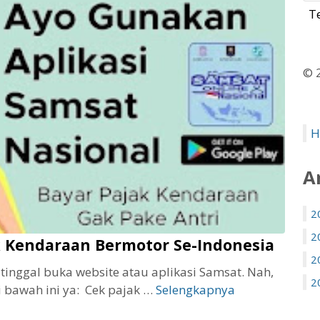
© 
H
A
2
2
k Kendaraan Bermotor Se-Indonesia
2
inggal buka website atau aplikasi Samsat. Nah,
2
i bawah ini ya: Cek pajak …
Selengkapnya
C
a