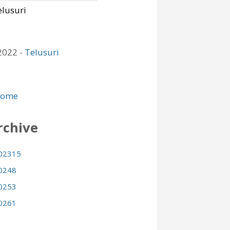
2022 -
Telusuri
ome
rchive
023
15
024
8
025
3
026
1